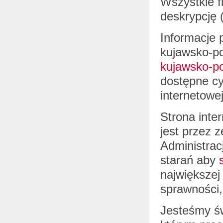
Wszystkie f
deskrypcję 
Informacje
kujawsko-po
kujawsko-p
dostępne cy
internetowej
Strona int
jest przez 
Administrac
starań aby
największej
sprawności,
Jesteśmy św