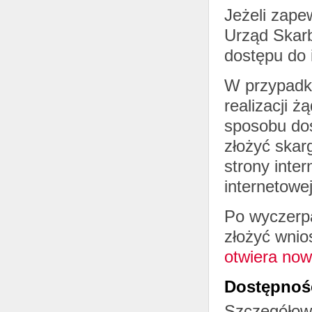
Jeżeli zape
Urząd Skar
dostępu do 
W przypadk
realizacji 
sposobu dos
złożyć skar
strony inter
internetowej
Po wyczerp
złożyć wni
otwiera now
Dostępność
Szczegółowe