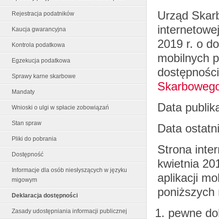
Urząd Skar
Rejestracja podatników
internetowe
Kaucja gwarancyjna
2019 r. o do
Kontrola podatkowa
mobilnych p
Egzekucja podatkowa
dostępnośc
Sprawy karne skarbowe
Skarbowego
Mandaty
Data publika
Wnioski o ulgi w spłacie zobowiązań
Stan spraw
Data ostatni
Pliki do pobrania
Strona inte
Dostępność
kwietnia 201
Informacje dla osób niesłyszących w języku
aplikacji m
migowym
poniższych 
Deklaracja dostępności
pewne dok
Zasady udostępniania informacji publicznej