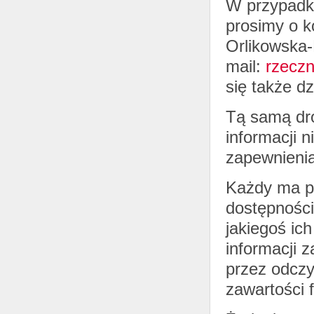
W przypadku
prosimy o k
Orlikowska
mail:
rzeczn
się także d
Tą samą dro
informacji 
zapewnienia
Każdy ma p
dostępności 
jakiegoś ic
informacji 
przez odczy
zawartości f