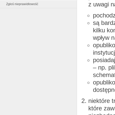
z uwagi na
Zgłoś nieprawidłowość
pochodz
są bard
kilku k
wpływ na
opublik
instytucj
posiadaj
– np. pl
schema
opublik
dostępn
niektóre t
które zawi