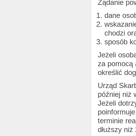
Żądanie pow
dane osob
wskazanie
chodzi or
sposób ko
Jeżeli osob
za pomocą 
określić dog
Urząd Skarb
później niż
Jeżeli dotr
poinformuje
terminie re
dłuższy niż