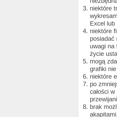
niezbędna
niektóre 
wykresami
Excel lub
niektóre 
posiadać
uwagi na 
życie ust
mogą zdar
grafiki n
niektóre 
po zmniej
całości w 
przewijan
brak możl
akapitami,