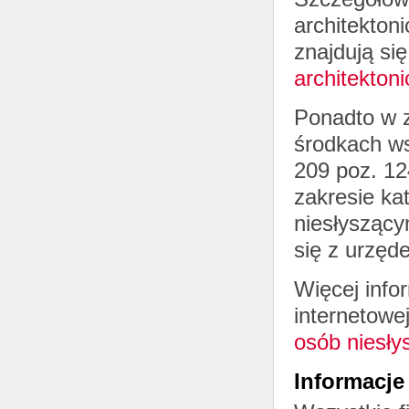
architekton
znajdują si
architektoni
Ponadto w z
środkach ws
209 poz. 12
zakresie ka
niesłyszący
się z urzęd
Więcej info
internetowe
osób niesły
Informacj