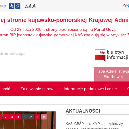
rony
nej stronie kujawsko-pomorskiej Krajowej Admin
Od 29 lipca 2026 r. strony przeniesione są na
Portal Gov.pl
.
stron BIP jednostek kujawsko-pomorskiej KAS znajdują się w artykule:
Izba Administracji
Skarbowej
alność
Załatwianie spraw
Informacje podatkowe i celne
AKTUALNOŚCI
ajd
2
- slajd
3
- slajd
4
- slajd
5
- slajd
<
Poprzedni slajd
>
Następny slajd
II
Zatrzymaj
Wznów
przewijanie
przewijanie
KAS, CBŚP oraz KMP zabezpieczyły
slajdów
slajdów