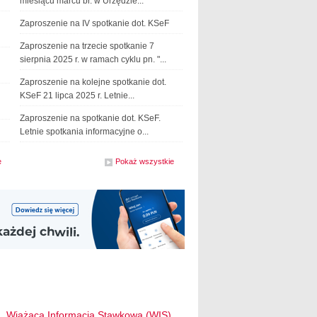
miesiącu marcu br. w Urzędzie...
Zaproszenie na IV spotkanie dot. KSeF
Zaproszenie na trzecie spotkanie 7
sierpnia 2025 r. w ramach cyklu pn. "...
Zaproszenie na kolejne spotkanie dot.
KSeF 21 lipca 2025 r. Letnie...
Zaproszenie na spotkanie dot. KSeF.
Letnie spotkania informacyjne o...
e
z działu
Pokaż wszystkie
z działu
aktualności
komunikaty
Wiążąca Informacja Stawkowa (WIS)