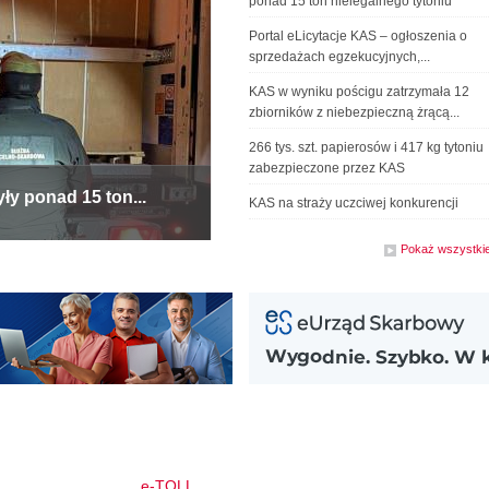
ponad 15 ton nielegalnego tytoniu
Portal eLicytacje KAS – ogłoszenia o
sprzedażach egzekucyjnych,...
KAS w wyniku pościgu zatrzymała 12
zbiorników z niebezpieczną żrącą...
266 tys. szt. papierosów i 417 kg tytoniu
zabezpieczone przez KAS
y ponad 15 ton...
KAS na straży uczciwej konkurencji
Pokaż wszystki
e-TOLL